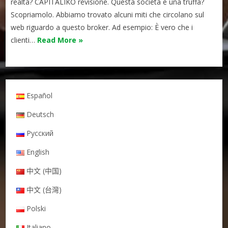
realtà? CAPITALIKO revisione. Questa società è una truffa?
Scopriamolo. Abbiamo trovato alcuni miti che circolano sul
web riguardo a questo broker. Ad esempio: È vero che i
clienti…
Read More »
Español
Deutsch
Русский
English
中文 (中国)
中文 (台灣)
Polski
Italiano