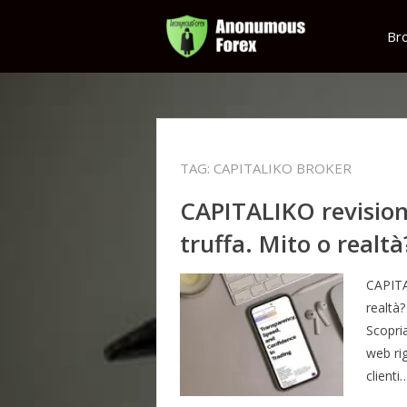
Br
TAG:
CAPITALIKO BROKER
CAPITALIKO revisione
truffa. Mito o realtà
CAPITAL
realtà
Scopri
web ri
client