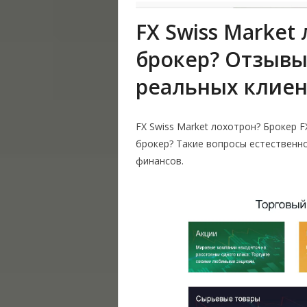
FX Swiss Market
брокер? Отзывы
реальных клиен
FX Swiss Market лохотрон? Брокер F
брокер? Такие вопросы естественн
финансов.