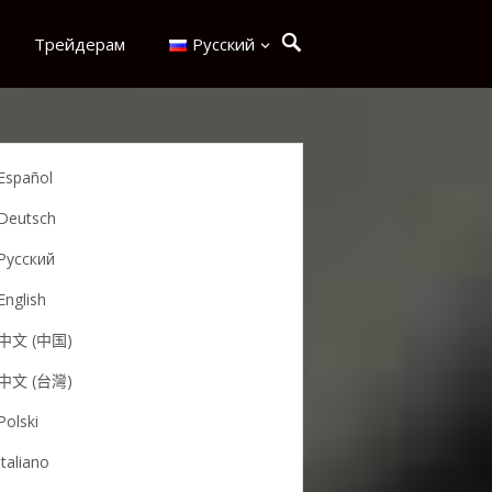
Трейдерам
Русский
Español
Deutsch
Русский
English
中文 (中国)
中文 (台灣)
Polski
Italiano