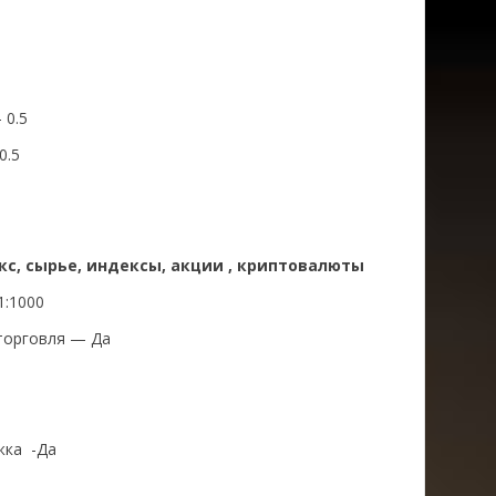
 0.5
0.5
кс, сырье, индексы, акции , криптовалюты
1:1000
торговля — Да
жка -Да