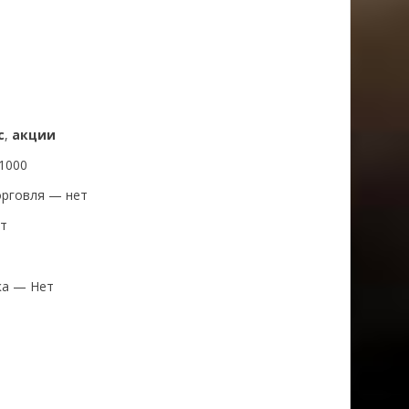
с
,
акции
1000
орговля — нет
ет
ка — Нет