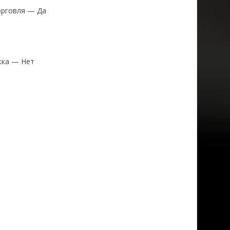
орговля — Да
жка — Нет