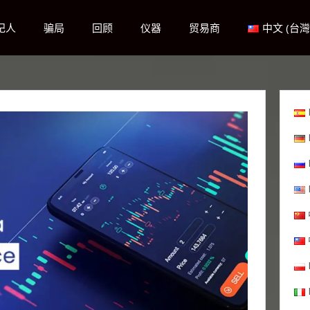
纪人
骗局
回顾
仪器
贸易商
中文 (台灣